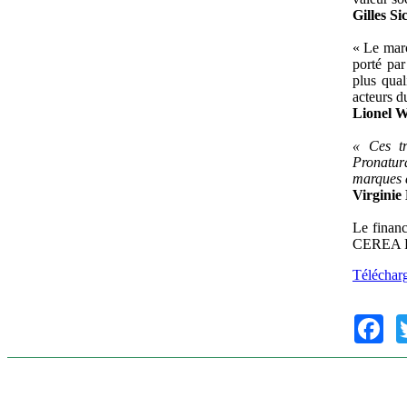
Gilles S
« Le marc
porté pa
plus qual
acteurs d
Lionel W
« Ces tr
Pronatura
marques d
Virginie
Le finan
CEREA 
Téléchar
Fac