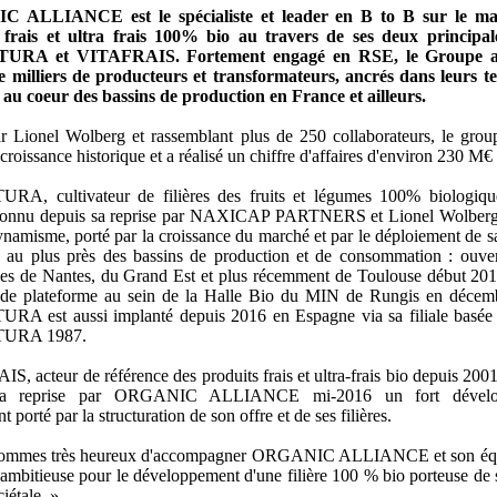
 ALLIANCE est le spécialiste et leader en B to B sur le ma
 frais et ultra frais 100% bio au travers de ses deux principales
RA et VITAFRAIS. Fortement engagé en RSE, le Groupe 
e milliers de producteurs et transformateurs, ancrés dans leurs te
 au coeur des bassins de production en France et ailleurs.
r Lionel Wolberg et rassemblant plus de 250 collaborateurs, le grou
 croissance historique et a réalisé un chiffre d'affaires d'environ 230 M€
A, cultivateur de filières des fruits et légumes 100% biologiqu
connu depuis sa reprise par NAXICAP PARTNERS et Lionel Wolberg
ynamisme, porté par la croissance du marché et par le déploiement de sa
e au plus près des bassins de production et de consommation : ouver
mes de Nantes, du Grand Est et plus récemment de Toulouse début 2017
nde plateforme au sein de la Halle Bio du MIN de Rungis en décem
A est aussi implanté depuis 2016 en Espagne via sa filiale basée
URA 1987.
, acteur de référence des produits frais et ultra-frais bio depuis 200
sa reprise par ORGANIC ALLIANCE mi-2016 un fort dévelo
porté par la structuration de son offre et de ses filières.
ommes très heureux d'accompagner ORGANIC ALLIANCE et son éq
 ambitieuse pour le développement d'une filière 100 % bio porteuse de 
iétale. »