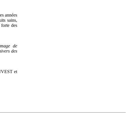
res années
ts sains,
 forte des
'image de
nivers des
INVEST et