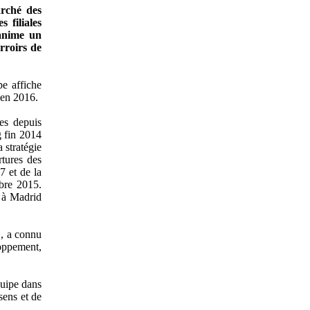
rché des
 filiales
anime un
rroirs de
pe affiche
 en 2016.
es depuis
 fin 2014
 stratégie
tures des
 et de la
bre 2015.
 à Madrid
1, a connu
ppement,
uipe dans
sens et de