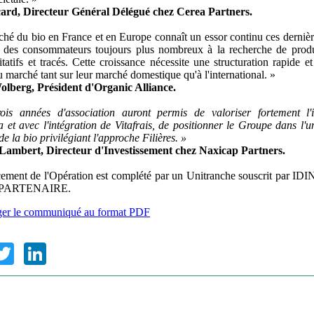
icard, Directeur Général Délégué chez Cerea Partners.
hé du bio en France et en Europe connaît un essor continu ces derniè
r des consommateurs toujours plus nombreux à la recherche de produi
itatifs et tracés. Cette croissance nécessite une structuration rapide et
u marché tant sur leur marché domestique qu'à l'international. »
olberg, Président d'Organic Alliance.
ois années d'association auront permis de valoriser fortement l
 et avec l'intégration de Vitafrais, de positionner le Groupe dans l'u
e la bio privilégiant l'approche Filières. »
 Lambert, Directeur d'Investissement chez Naxicap Partners.
cement de l'Opération est complété par un Unitranche souscrit par ID
PARTENAIRE.
ger le communiqué au format PDF
ebook
Twitter
LinkedIn