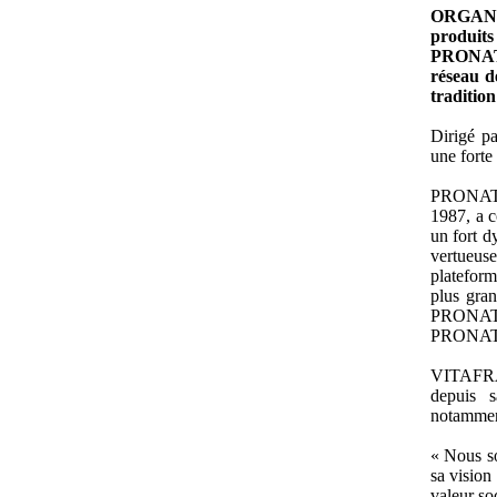
ORGANIC
produits
PRONATU
réseau d
tradition
Dirigé pa
une forte
PRONATUR
1987, a 
un fort d
vertueus
platefor
plus gra
PRONATUR
PRONAT
VITAFRAIS
depuis 
notamment 
« Nous s
sa vision
valeur soc