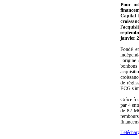
Pour mé
financem
Capital 
croissa
l'acqui
septembr
janvier 
Fondé en
indépend
l'origine
bonbons 
acquisit
croissan
de réglis
ECG s'im
Grâce à c
par 4 ent
de 82 M€
rembours
financeme
Téléchar