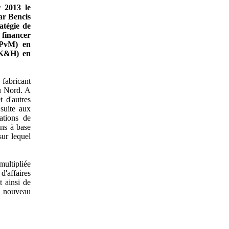
 2013 le
ar Bencis
atégie de
financer
(PvM) en
 (K&H) en
fabricant
u Nord. A
t d'autres
suite aux
ations de
ns à base
sur lequel
multipliée
d'affaires
 ainsi de
n nouveau