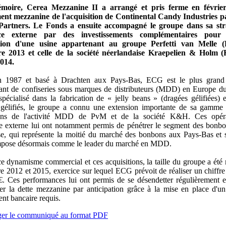
moire, Cerea Mezzanine II a arrangé et pris ferme en février
ent mezzanine de l'acquisition de Continental Candy Industries p
Partners. Le Fonds a ensuite accompagné le groupe dans sa str
nce externe par des investissements complémentaires pour 
sition d'une usine appartenant au groupe Perfetti van Melle 
e 2013 et celle de la société néerlandaise Kraepelien & Holm
2014.
 1987 et basé à Drachten aux Pays-Bas, ECG est le plus grand 
ant de confiseries sous marques de distributeurs (MDD) en Europe d
 spécialisé dans la fabrication de « jelly beans » (dragées gélifiées) e
gélifiés, le groupe a connu une extension importante de sa gamme 
ions de l'activité MDD de PvM et de la société K&H. Ces opér
ce externe lui ont notamment permis de pénétrer le segment des bonbo
se, qui représente la moitié du marché des bonbons aux Pays-Bas et 
pose désormais comme le leader du marché en MDD.
e dynamisme commercial et ces acquisitions, la taille du groupe a été 
re 2012 et 2015, exercice sur lequel ECG prévoit de réaliser un chiffre 
. Ces performances lui ont permis de se désendetter régulièrement et
er la dette mezzanine par anticipation grâce à la mise en place d'u
nt bancaire requis.
ger le communiqué au format PDF