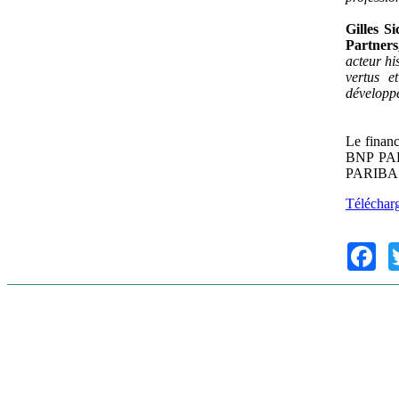
Gilles S
Partners
acteur hi
vertus e
développe
Le financ
BNP PAR
PARIBA
Téléchar
Fac