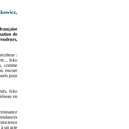
ckowicz,
française
isation de
vendeurs,
iculteur :
tc... Icko
es, comme
u encore
nnels pour
urs, Icko
 réseau en
croissance
 tendances
conscience
 à un acte