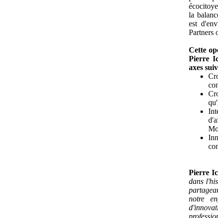
écocitoye
la balanc
est d'en
Partners 
Cette op
Pierre I
axes suiv
Cro
con
Cro
qu'
In
d'a
Mo
In
con
Pierre I
dans l'hi
partagean
notre en
d'innovat
professio