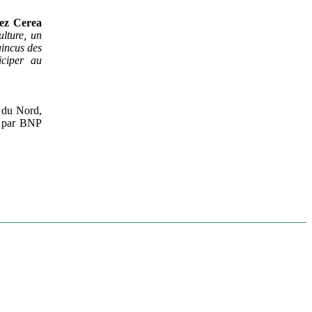
hez Cerea
lture, un
aincus des
iciper au
t du Nord,
 par BNP