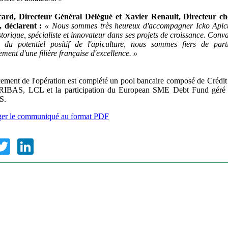
icard, Directeur Général Délégué et Xavier Renault, Directeur c
, déclarent :
« Nous sommes très heureux d'accompagner Icko Apicu
storique, spécialiste et innovateur dans ses projets de croissance. Conv
t du potentiel positif de l'apiculture, nous sommes fiers de part
ment d'une filière française d'excellence. »
ement de l'opération est complété un pool bancaire composé de Crédi
IBAS, LCL et la participation du European SME Debt Fund géré
S.
ger le communiqué au format PDF
ebook
Twitter
LinkedIn