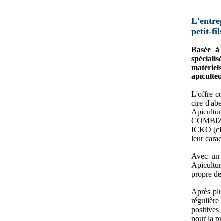
L'entre
petit-fi
Basée à 
spécialis
matériel
apiculteu
L'offre c
cire d'ab
Apicultu
COMBIZ 
ICKO (cir
leur carac
Avec un 
Apicultur
propre de
Après plu
régulière
positives
pour la p