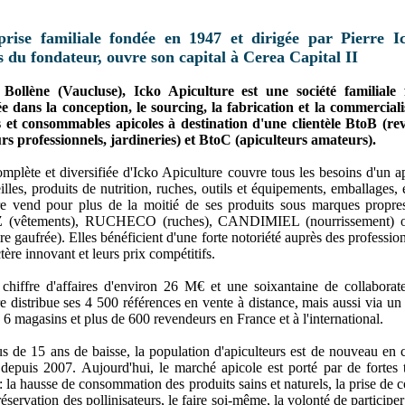
prise familiale fondée en 1947 et dirigée par Pierre I
ls du fondateur, ouvre son capital à Cerea Capital II
Bollène (Vaucluse), Icko Apiculture est une société familiale 
ée dans la conception, le sourcing, la fabrication et la commercial
s et consommables apicoles à destination d'une clientèle BtoB (re
rs professionnels, jardineries) et BtoC (apiculteurs amateurs).
omplète et diversifiée d'Icko Apiculture couvre tous les besoins d'un ap
eilles, produits de nutrition, ruches, outils et équipements, emballages, e
re vend pour plus de la moitié de ses produits sous marques propr
(vêtements), RUCHECO (ruches), CANDIMIEL (nourrissement) o
e gaufrée). Elles bénéficient d'une forte notoriété auprès des professio
tère innovant et leurs prix compétitifs.
chiffre d'affaires d'environ 26 M€ et une soixantaine de collaborate
e distribue ses 4 500 références en vente à distance, mais aussi via un
 6 magasins et plus de 600 revendeurs en France et à l'international.
s de 15 ans de baisse, la population d'apiculteurs est de nouveau en 
 depuis 2007. Aujourd'hui, le marché apicole est porté par de fortes
 : la hausse de consommation des produits sains et naturels, la prise de 
réservation des pollinisateurs, le faire soi-même, la volonté de participer