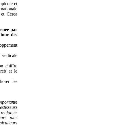
apicole et
 nationale
 et Cerea
menée par
utour des
eloppement
 verticale
n chiffre
hreb et le
iorer les
importante
estisseurs
 renforcer
ours plus
piculteurs