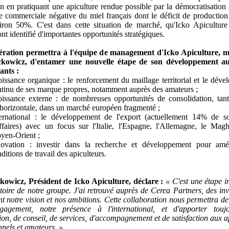
n en pratiquant une apiculture rendue possible par la démocratisation 
e commerciale négative du miel français dont le déficit de production
viron 50%. C'est dans cette situation de marché, qu'Icko Apiculture
ont identifié d'importantes opportunités stratégiques.
ération permettra à l'équipe de management d'Icko Apiculture, 
ckowicz, d'entamer une nouvelle étape de son développement a
ants :
issance organique : le renforcement du maillage territorial et le dév
tinu de ses marque propres, notamment auprès des amateurs ;
issance externe : de nombreuses opportunités de consolidation, tant
horizontale, dans un marché européen fragmenté ;
ternational : le développement de l'export (actuellement 14% de so
ffaires) avec un focus sur l'Italie, l'Espagne, l'Allemagne, le Mag
yen-Orient ;
novation : investir dans la recherche et développement pour amél
ditions de travail des apiculteurs.
ckowicz, Président de Icko Apiculture, déclare :
« C'est une étape 
stoire de notre groupe. J'ai retrouvé auprès de Cerea Partners, des inv
t notre vision et nos ambitions. Cette collaboration nous permettra de
gagement, notre présence à l'international, et d'apporter touj
ion, de conseil, de services, d'accompagnement et de satisfaction aux a
nnels et amateurs. »